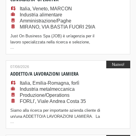
Italia
,
Veneto
,
MARCON
Industria alimentare
Amministrazione/Paghe
MIRANO, VIA BASTIA FUORI 29/A
Just On Business Spa (JOB) è un'agenzia per il
lavoro specializzata nella ricerca e selezione,
...
amministrazione e formazione del personale, presente
sul mercato da oltre vent'anni. La filiale di Mirano
(VE) seleziona JUNIOR CONTROLLER / ADDETTO
Nuovo!
CONTABILITA' OPERATIVA da inserire in organico
07/08/2026
presso azienda operante nell'ambito della produzione
ADDETTO/A LAVORAZIONI LAMIERA
a
Italia
,
Emilia-Romagna
,
forlì
Industria metalmeccanica
Produzione/Operations
FORLI', Viale Andrea Costa 35
Siamo alla ricerca per importante azienda cliente di
un/una ADDETTO/A LAVORAZIONI LAMIERA. La
...
risorsa sarà inserita all'interno del reparto produttivo e
si occuperà della gestione e conduzione delle
macchine CNC per la lavorazione della lamiera.