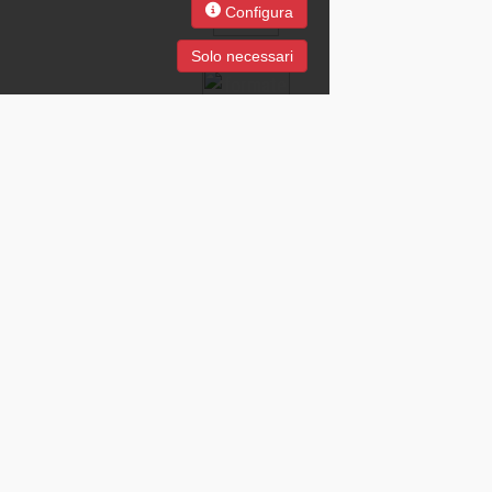
Configura
Solo necessari
JOB Just On Business SpA - Società con Unico Socio soggetta a
direzione e coordinamento da parte di Groupe Crit S.A. - Parigi (FR)
Cap.Soc. €1.000.000 i.v. e P.IVA 05815251003 - C.C.I.A.A. Milano n°
5487/2004 R.E.A. 1624633 - Aut. Min. prot. n° 1172 - SG del
13/12/2004 Copyright
2026
Privacy policy
|
Politica sui cookies
|
Codice etico
|
Modello Parte
Generale
|
Whistleblowing