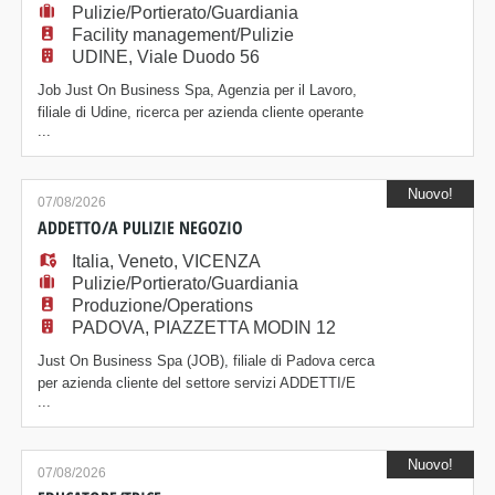
Pulizie/Portierato/Guardiania
Facility management/Pulizie
UDINE, Viale Duodo 56
Job Just On Business Spa, Agenzia per il Lavoro,
filiale di Udine, ricerca per azienda cliente operante
...
nel settore dei servizi: ADDETTO/A ALLE PULIZIE
La risorsa si occuperà delle attività di pulizia e
sanificazione degli ambienti, garantendo ordine e
Nuovo!
pulizia degli spazi assegnati. Mansioni: - Pulizia e
07/08/2026
riordino degli ambienti (negozio) - U
ADDETTO/A PULIZIE NEGOZIO
Italia
,
Veneto
,
VICENZA
Pulizie/Portierato/Guardiania
Produzione/Operations
PADOVA, PIAZZETTA MODIN 12
Just On Business Spa (JOB), filiale di Padova cerca
per azienda cliente del settore servizi ADDETTI/E
...
PULIZIE NEGOZIO a Vicenza. ATTIVITÀ
PRINCIPALI - Pulizia e sanificazione del negozio -
Utilizzo corretto di prodotti e materiali per la
Nuovo!
detergenza professionale REQUISITI RICHIESTI -
07/08/2026
Esperienza pregressa nel ruolo - Buona conoscenza