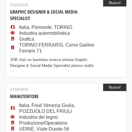
Nuovo!
Principali responsabilità: - Impostazione delle
07/08/2026
macchine CNC: piegatrici, punzonatrici, taglio lase
GRAPHIC DESIGNER & SOCIAL MEDIA
SPECIALIST
Italia
,
Piemonte
,
TORINO
Industria automobilistica
Grafica
TORINO FERRARIS, Corso Galileo
Ferraris 71
JOB Just on business ricerca un/una Graphic
Designer & Social Media Specialist presso realtà
...
situata nella zona nord di Torino. Cerchiamo una
persona creativa, organizzata e curiosa, con solide
competenze nella grafica digitale e nella
Nuovo!
comunicazione sui social, desiderosa di crescere in
07/08/2026
un contesto dinamico e strutturato. Di cosa ti
MANUTENTORE
occuperai -
Italia
,
Friuli Venezia Giulia
,
POZZUOLO DEL FRIULI
Industria del legno
Produzione/Operations
UDINE, Viale Duodo 56