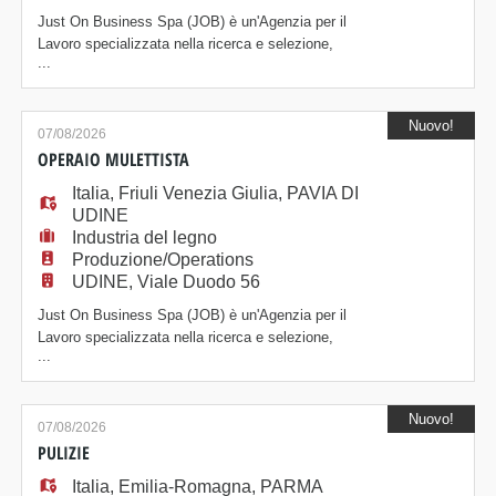
Just On Business Spa (JOB) è un'Agenzia per il
Lavoro specializzata nella ricerca e selezione,
...
amministrazione e formazione del personale, presente
sul mercato da oltre vent'anni. Per importante azienda
operante nel settore della lavorazione del legno,
Nuovo!
ricerchiamo un: MANUTENTORE INDUSTRIALE La
07/08/2026
risorsa verrà inserita all'interno del team manuten
OPERAIO MULETTISTA
Italia
,
Friuli Venezia Giulia
,
PAVIA DI
UDINE
Industria del legno
Produzione/Operations
UDINE, Viale Duodo 56
Just On Business Spa (JOB) è un'Agenzia per il
Lavoro specializzata nella ricerca e selezione,
...
amministrazione e formazione del personale, presente
sul mercato da oltre vent'anni. Per azienda cliente
operante nel settore della lavorazione del legno,
Nuovo!
ricerchiamo un: OPERAIO MULETTISTA /
07/08/2026
MANUTENTORE La risorsa si occuperà di: -
PULIZIE
Movimentazione
Italia
,
Emilia-Romagna
,
PARMA