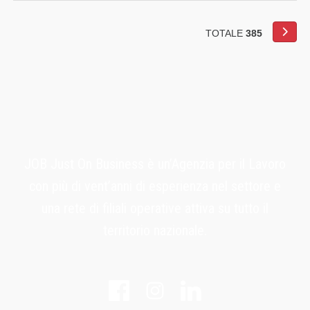
sul mercato da oltre vent'anni. Selezioniamo un/a
ADDETTO/A AGLI IMPASTI per azienda del settore
alimentare Mansioni: La risorsa selezionata, sarà
TOTALE
385
inserita all'interno del reparto produttivo, ripor
JOB Just On Business è un’Agenzia per il Lavoro
con più di vent’anni di esperienza nel settore e
una rete di filiali operative attiva su tutto il
territorio nazionale.