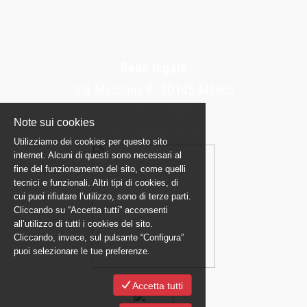
Sede legale
Via Massena 8 -20145 Milano
Tel: 02-317426
Note sui cookies
jobspa@jobspa.it
Utilizziamo dei cookies per questo sito
internet. Alcuni di questi sono necessari al
fine del funzionamento del sito, come quelli
tecnici e funzionali. Altri tipi di cookies, di
cui puoi rifiutare l’utilizzo, sono di terze parti.
Cliccando su “Accetta tutti” acconsenti
all’utilizzo di tutti i cookies del sito.
Cliccando, invece, sul pulsante “Configura”
puoi selezionare le tue preferenze.
Accetta tutti