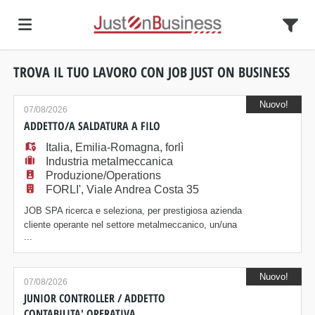
TROVA IL TUO LAVORO CON JOB JUST ON BUSINESS
Home
Nuovo!
07/08/2026
Offerte
ADDETTO/A SALDATURA A FILO
Italia
,
Emilia-Romagna
,
forlì
Industria metalmeccanica
di
Carica
Produzione/Operations
FORLI', Viale Andrea Costa 35
JOB SPA ricerca e seleziona, per prestigiosa azienda
lavoro
il
Login
cliente operante nel settore metalmeccanico, un/una
...
ADDETTO/A SALDATURA A FILO. Attività principali:
La risorsa sarà inserita all'interno del reparto
CV
produttivo e si occuperà di: - Esecuzione di saldature
Nuovo!
a filo (MIG/MAG) su ferro; - Carico e scarico dei pezzi
07/08/2026
sul robot di saldatura; - Contro
JUNIOR CONTROLLER / ADDETTO
CONTABILITA' OPERATIVA