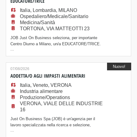
EDUCATORE/TRICE
dei prodott
Italia
,
Lombardia
,
MILANO
Ospedaliero/Medicale/Sanitario
Medicina/Sanità
TORTONA, VIA MATTEOTTI 23
JOB Just On Business seleziona, per importante
Centro Diurno a Milano, un/a EDUCATORE/TRICE.
...
La risorsa sarà inserita in un'équipe multidisciplinare e
lavorerà a stretto contatto con adolescenti e giovani
adulti. Il/la candidato/a ideale è in possesso dei
Nuovo!
seguenti requisiti: - Laurea in Scienze
07/08/2026
dell'Educazione (titolo sanitario) o in Tec
ADDETTA/O AGLI IMPASTI ALIMENTARI
Italia
,
Veneto
,
VERONA
Industria alimentare
Produzione/Operations
VERONA, VIALE DELLE INDUSTRIE
16
Just On Business Spa (JOB) è un'agenzia per il
lavoro specializzata nella ricerca e selezione,
...
amministrazione e formazione del personale, presente