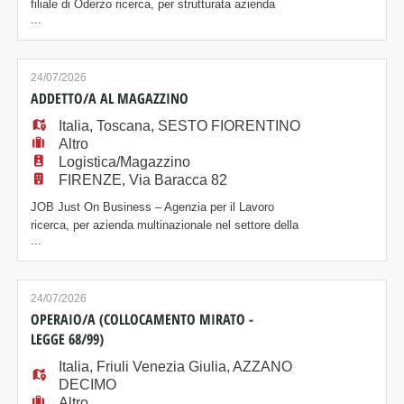
filiale di Oderzo ricerca, per strutturata azienda
...
operante nel settore GDO - alimentare, nella zona di
Chions (PN): ADDETTI/E AL PICKING -
PREPARATORI Le risorse saranno inserite all'interno
del magazzino logistico e si occuperanno
24/07/2026
dell'evasione delle liste di prelievo, relative al reparto
ADDETTO/A AL MAGAZZINO
secco,
Italia
,
Toscana
,
SESTO FIORENTINO
Altro
Logistica/Magazzino
FIRENZE, Via Baracca 82
JOB Just On Business – Agenzia per il Lavoro
ricerca, per azienda multinazionale nel settore della
...
moda, un/a Addetto/a al Magazzino. Posizione La
risorsa sarà inserita all'interno del magazzino e si
occuperà di: - Carico e scarico merci. -
Movimentazione della merce all'interno del
24/07/2026
magazzino. - Picking e preparazione degli ordini. -
OPERAIO/A (COLLOCAMENTO MIRATO -
Imballag
LEGGE 68/99)
Italia
,
Friuli Venezia Giulia
,
AZZANO
DECIMO
Altro