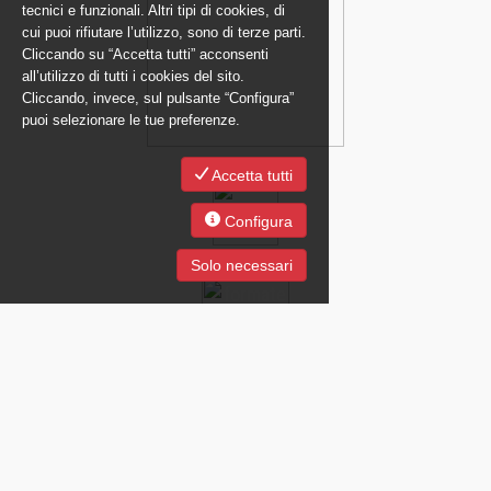
tecnici e funzionali. Altri tipi di cookies, di
cui puoi rifiutare l’utilizzo, sono di terze parti.
Cliccando su “Accetta tutti” acconsenti
all’utilizzo di tutti i cookies del sito.
Cliccando, invece, sul pulsante “Configura”
puoi selezionare le tue preferenze.
Accetta tutti
Configura
Solo necessari
JOB Just On Business SpA - Società con Unico Socio soggetta a