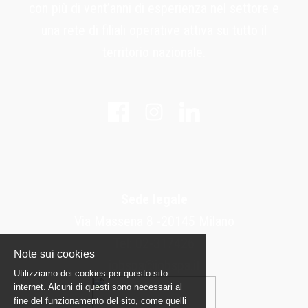
con più di vent’anni di esperienza nel settore e
una rete di filiali operative attiva su tutto il
territorio nazionale.
Sede legale
Via Massena 8 -20145 Milano
Tel: 02-317426
Note sui cookies
jobspa@jobspa.it
Utilizziamo dei cookies per questo sito
internet. Alcuni di questi sono necessari al
fine del funzionamento del sito, come quelli