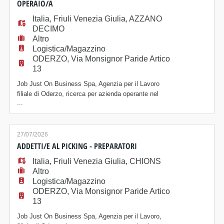
lo stiro; - Controllo qual
OPERAIO/A
Italia
,
Friuli Venezia Giulia
,
AZZANO
DECIMO
Altro
Logistica/Magazzino
ODERZO, Via Monsignor Paride Artico
13
Job Just On Business Spa, Agenzia per il Lavoro
filiale di Oderzo, ricerca per azienda operante nel
...
settore logistico, OPERAIO/A ADDETTO/A AL
MAGAZZINO Le risorse saranno inserite all'interno del
magazzino logistico e si occuperanno della
movimentazione merci in uscita tramite utilizzo
27/07/2026
commissionatore, prelievo manuale da scaffale con
ADDETTI/E AL PICKING - PREPARATORI
utilizzo dis
Italia
,
Friuli Venezia Giulia
,
CHIONS
Altro
Logistica/Magazzino
ODERZO, Via Monsignor Paride Artico
13
Job Just On Business Spa, Agenzia per il Lavoro,