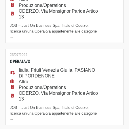
Produzione/Operations
ODERZO, Via Monsignor Paride Artico
13
JOB – Just On Business Spa, filiale di Oderzo,
ricerca un/una Operaio/a appartenente alle categorie
...
protette, ai sensi della Legge 68/99 (art. 1) per
inserimento presso azienda cliente, operante nel
settore tessile. La risorsa sarà inserita in produzione
e svolgerà le seguenti mansioni: Attività previste: ·
23/07/2026
Utilizzo della macchina taglia-cu
OPERAIA/O
Italia
,
Friuli Venezia Giulia
,
PASIANO
DI PORDENONE
Altro
Produzione/Operations
ODERZO, Via Monsignor Paride Artico
13
JOB – Just On Business Spa, filiale di Oderzo,
ricerca un/una Operaio/a appartenente alle categorie
...
protette, ai sensi della Legge 68/99 (art. 1) per
inserimento presso azienda cliente, operante nel