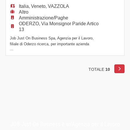
Italia
,
Veneto
,
VAZZOLA
Altro
Amministrazione/Paghe
ODERZO, Via Monsignor Paride Artico
13
Job Just On Business Spa, Agenzia per il Lavoro,
filiale di Oderzo ricerca, per importante azienda
...
operante nella progettazione e realizzazione di beni di
alta gamma, della zona di Vazzola (TV):
IMPIEGATA/O AMMINISTRATIVA/O. La risorsa
verrà inserita, in un contesto dinamico, a supporto
TOTALE
10
dell'attuale organico, con le seguenti mansioni: Attivit
JOB Just On Business è un’Agenzia per il Lavoro