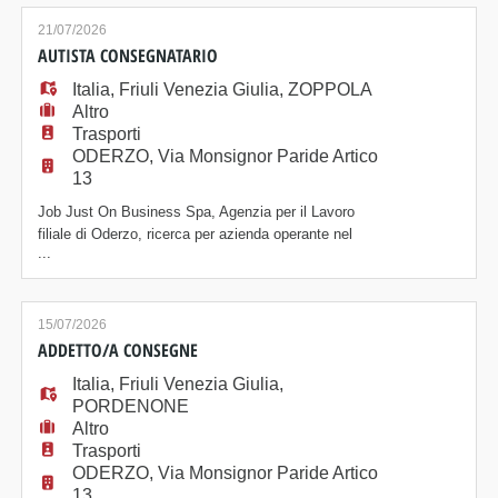
settore tessile, in zona Pasiano di Pordenone. La
risorsa sarà inserita in produzione e svolgerà le
21/07/2026
seguenti mansioni: Attività previste: · Utilizz
AUTISTA CONSEGNATARIO
Italia
,
Friuli Venezia Giulia
,
ZOPPOLA
Altro
Trasporti
ODERZO, Via Monsignor Paride Artico
13
Job Just On Business Spa, Agenzia per il Lavoro
filiale di Oderzo, ricerca per azienda operante nel
...
settore logistico-commerciale AUTISTA ADDETTO/A
ALLE CONSEGNE PAT.B. La risorsa sarà inserita
all'interno del magazzino logistico e si occuperà della
consegna dei prodotti, tramite furgone aziendale a
15/07/2026
temperatura controllata. Attività principali -
ADDETTO/A CONSEGNE
Italia
,
Friuli Venezia Giulia
,
PORDENONE
Altro
Trasporti
ODERZO, Via Monsignor Paride Artico
13