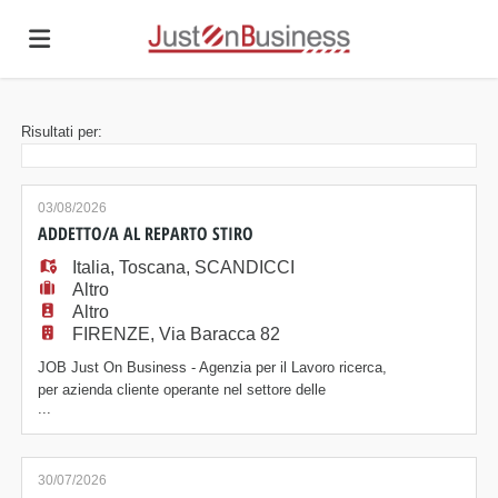
Home
Risultati per:
Offerte
03/08/2026
ADDETTO/A AL REPARTO STIRO
Italia
di
Carica
,
Toscana
,
SCANDICCI
Altro
Altro
FIRENZE, Via Baracca 82
lavoro
il
Login
JOB Just On Business - Agenzia per il Lavoro ricerca,
per azienda cliente operante nel settore delle
...
lavanderie industriali, un/a Addetto/a al reparto stiro.
CV
Posizione Le risorse saranno inserite all'interno del
reparto stiro e si occuperanno di: - Piegatura degli
indumenti; - Posizionamento dei capi sui mangani per
30/07/2026