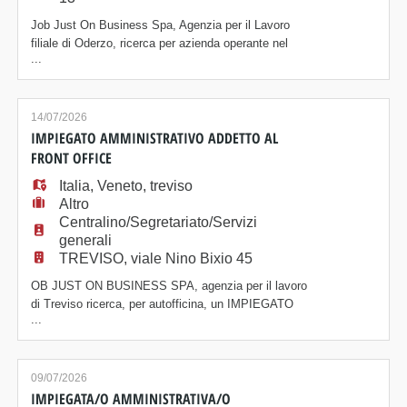
Job Just On Business Spa, Agenzia per il Lavoro
filiale di Oderzo, ricerca per azienda operante nel
...
settore logistico-commerciale AUTISTA ADDETTO/A
ALLE CONSEGNE PAT.B. La risorsa sarà inserita
all'interno del magazzino logistico e si occuperà della
consegna dei prodotti, tramite furgone aziendale a
14/07/2026
temperatura controllata. Attività principali
IMPIEGATO AMMINISTRATIVO ADDETTO AL
FRONT OFFICE
Italia
,
Veneto
,
treviso
Altro
Centralino/Segretariato/Servizi
generali
TREVISO, viale Nino Bixio 45
OB JUST ON BUSINESS SPA, agenzia per il lavoro
di Treviso ricerca, per autofficina, un IMPIEGATO
...
AMMINISTRATIVO. La risorsa si occuperà della
gestione delle pratiche amministrative e di un minimo
di contabilità. Si occuperà inoltre dell'accoglienza
clienti e della presa in carico dei servizi richiesti.
09/07/2026
Gestirà le pratiche di manutenzione, revisi
IMPIEGATA/O AMMINISTRATIVA/O