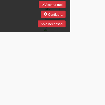
Accetta tutti
Configura
Solo necessari
JOB Just On Business SpA - Società con Unico Socio soggetta a
direzione e coordinamento da parte di Groupe Crit S.A. - Parigi (FR)
Cap.Soc. €1.000.000 i.v. e P.IVA 05815251003 - C.C.I.A.A. Milano n°
5487/2004 R.E.A. 1624633 - Aut. Min. prot. n° 1172 - SG del
13/12/2004 Copyright
2026
Privacy policy
|
Politica sui cookies
|
Codice etico
|
Modello Parte
Generale
|
Whistleblowing