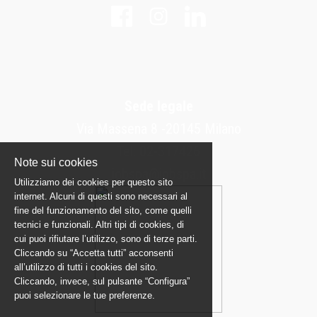
Sede legale
Via Massena 8 -20145 Milano
Tel: 02-317426
Note sui cookies
jobspa@jobspa.it
Utilizziamo dei cookies per questo sito
internet. Alcuni di questi sono necessari al
fine del funzionamento del sito, come quelli
tecnici e funzionali. Altri tipi di cookies, di
cui puoi rifiutare l’utilizzo, sono di terze parti.
Cliccando su “Accetta tutti” acconsenti
all’utilizzo di tutti i cookies del sito.
Cliccando, invece, sul pulsante “Configura”
puoi selezionare le tue preferenze.