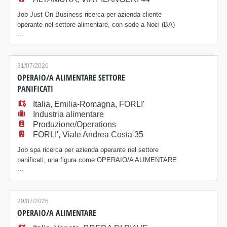
Job Just On Business ricerca per azienda cliente
operante nel settore alimentare, con sede a Noci (BA)
...
una IMPIEGATA AMMINISTRATIVA Principali
responsabilità: - Gestione della prima nota; -
Emissione e registrazione di fatture attive e passive; -
Supporto alle attività amministrative e contabili; -
31/07/2026
Gestione della documentazione e dei rapporti con
OPERAIO/A ALIMENTARE SETTORE
PANIFICATI
Italia
,
Emilia-Romagna
,
FORLI'
Industria alimentare
Produzione/Operations
FORLI', Viale Andrea Costa 35
Job spa ricerca per azienda operante nel settore
panificati, una figura come OPERAIO/A ALIMENTARE
...
con esperienza nell'utilizzo di macchine impastatrici e
nelle fasi di preparazione degli impasti. Profilo
ricercato La risorsa sarà inserita nel reparto produttivo
e si occuperà della gestione delle impastatrici
29/07/2026
industriali, garantendo la corretta pr
OPERAIO/A ALIMENTARE