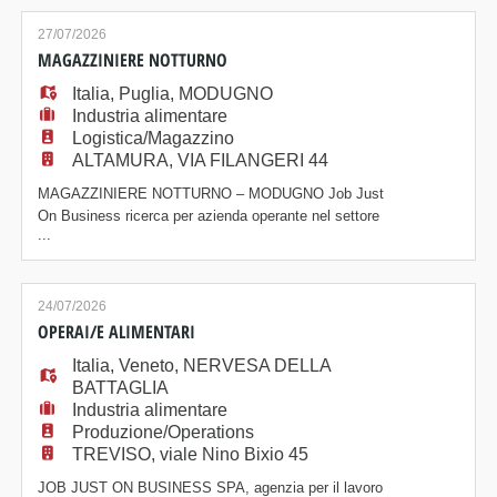
FORNO La risorsa sarà inserita nella linea di
produzione e si occuperà della gestione e del
27/07/2026
monitoraggio delle fasi di cottura, garantendo il rispe
MAGAZZINIERE NOTTURNO
Italia
,
Puglia
,
MODUGNO
Industria alimentare
Logistica/Magazzino
ALTAMURA, VIA FILANGERI 44
MAGAZZINIERE NOTTURNO – MODUGNO Job Just
On Business ricerca per azienda operante nel settore
...
della distribuzione Food & Beverage ,un Magazziniere
Notturno per attività operativa di magazzino. 📍 Sede
di lavoro: Modugno 🕒 Orario: dal lunedì al venerdì,
turno notturno 22:00 – 06:00, lavoro stagionale Attività
24/07/2026
previste: - Preparazione ordini - Uti
OPERAI/E ALIMENTARI
Italia
,
Veneto
,
NERVESA DELLA
BATTAGLIA
Industria alimentare
Produzione/Operations
TREVISO, viale Nino Bixio 45
JOB JUST ON BUSINESS SPA, agenzia per il lavoro