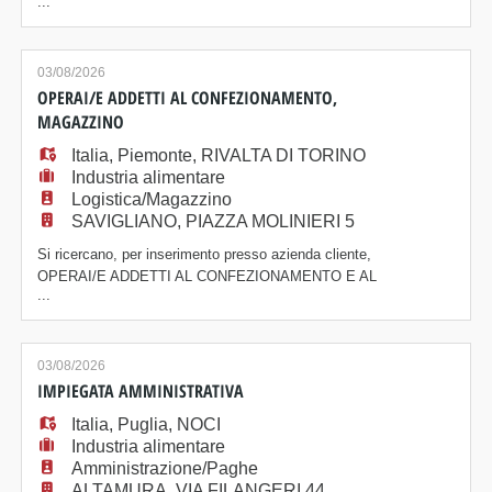
...
amministrazione e formazione del personale, presente
sul mercato da oltre vent'anni. La filiale di Mirano
(VE), ricerca, per importante cliente del settore
alimentare di Noventa di Piave (VE) n° 3 ADDETTI AL
03/08/2026
CONFEZIONAMENTO ALIMENTARE Le risors
OPERAI/E ADDETTI AL CONFEZIONAMENTO,
MAGAZZINO
Italia
,
Piemonte
,
RIVALTA DI TORINO
Industria alimentare
Logistica/Magazzino
SAVIGLIANO, PIAZZA MOLINIERI 5
Si ricercano, per inserimento presso azienda cliente,
OPERAI/E ADDETTI AL CONFEZIONAMENTO E AL
...
MAGAZZINO. Le risorse si occuperanno
principalmente di confezionamento manuale di
prodotti. E' richiesta una minima dimestichezza con il
PC e con Microsoft Excel: la risorsa sarà incaricata,
03/08/2026
per circa 2 ore al giorno, di effettuare semplici attività
IMPIEGATA AMMINISTRATIVA
di
Italia
,
Puglia
,
NOCI
Industria alimentare
Amministrazione/Paghe
ALTAMURA, VIA FILANGERI 44