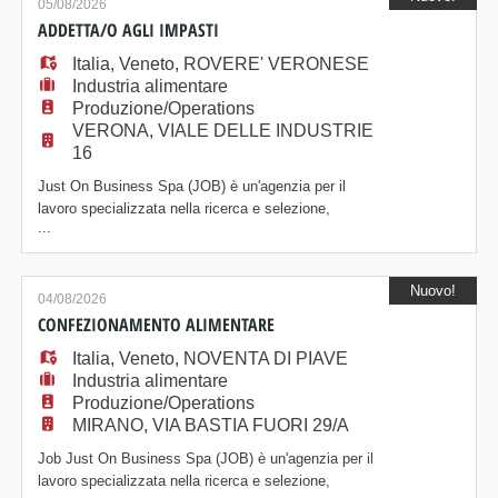
selezionata, inserita all'interno del reparto produttivo,
05/08/2026
si occuperà delle seguenti attività: ·
ADDETTA/O AGLI IMPASTI
Italia
,
Veneto
,
ROVERE' VERONESE
Industria alimentare
Produzione/Operations
VERONA, VIALE DELLE INDUSTRIE
16
Just On Business Spa (JOB) è un'agenzia per il
lavoro specializzata nella ricerca e selezione,
...
amministrazione e formazione del personale, presente
sul mercato da oltre vent'anni. Selezioniamo un/a
ADDETTO/A AGLI IMPASTI per azienda del settore
Nuovo!
alimentare. La risorsa selezionata, sarà inserita
04/08/2026
all'interno del reparto produttivo, riportando dire
CONFEZIONAMENTO ALIMENTARE
Italia
,
Veneto
,
NOVENTA DI PIAVE
Industria alimentare
Produzione/Operations
MIRANO, VIA BASTIA FUORI 29/A
Job Just On Business Spa (JOB) è un'agenzia per il
lavoro specializzata nella ricerca e selezione,