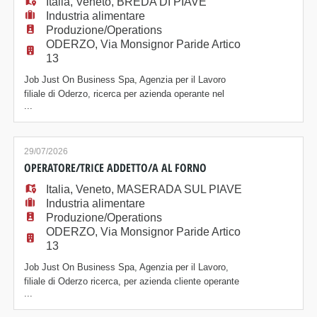
Italia
,
Veneto
,
BREDA DI PIAVE
Industria alimentare
Produzione/Operations
ODERZO, Via Monsignor Paride Artico
13
Job Just On Business Spa, Agenzia per il Lavoro
filiale di Oderzo, ricerca per azienda operante nel
...
settore alimentare OPERAIO/A ADDETTO/A AL
FORNO. La risorsa sarà inserita all'interno del reparto
produttivo e si occuperà della conduzione e controllo
area forni per la cottura dei prodotti, verifica
29/07/2026
temperature e tempistiche di cottura, controllo
OPERATORE/TRICE ADDETTO/A AL FORNO
Italia
,
Veneto
,
MASERADA SUL PIAVE
Industria alimentare
Produzione/Operations
ODERZO, Via Monsignor Paride Artico
13
Job Just On Business Spa, Agenzia per il Lavoro,
filiale di Oderzo ricerca, per azienda cliente operante
...
nel settore alimentare, della zona di Maserada sul
Piave (TV): OPERATORE/TRICE ADDETTO/A AL