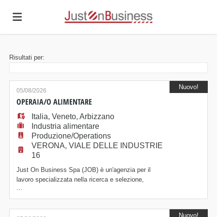
Home
Risultati per:
Offerte
Nuovo!
05/08/2026
OPERAIA/O ALIMENTARE
Italia
di
Carica
,
Veneto
,
Arbizzano
Industria alimentare
Produzione/Operations
VERONA, VIALE DELLE INDUSTRIE
lavoro
il
Login
16
Just On Business Spa (JOB) è un'agenzia per il
lavoro specializzata nella ricerca e selezione,
CV
...
amministrazione e formazione del personale, presente
sul mercato da oltre vent'anni. Selezioniamo
OPERAIA/O ALIMENTARE Mansioni: La risorsa
Nuovo!