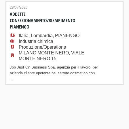
COSMETICO Offerta - Contratto iniziale di una
settimana con possibilità di proroghe; - Inquadramento
28/07/2026
secondo CCNL Pulizie Multiservizi; - Inserimento in
ADDETTE
un con
CONFEZIONAMENTO/RIEMPIMENTO
PIANENGO
Italia
,
Lombardia
,
PIANENGO
Industria chimica
Produzione/Operations
MILANO MONTE NERO, VIALE
MONTE NERO 15
Job Just On Business Spa, agenzia per il lavoro, per
azienda cliente operante nel settore cosmetico con
...
sede a Pianengo (CR), ricerca OPERAI ADDETTI AL
CONFEZIONAMENTO E RIEMPIMENTO
COSMETICO Mansioni - Attività di confezionamento
manuale e/o su linea di prodotti cosmetici; -
Riempimento flaconi e contenitori secondo gli
standard aziendali; - Co