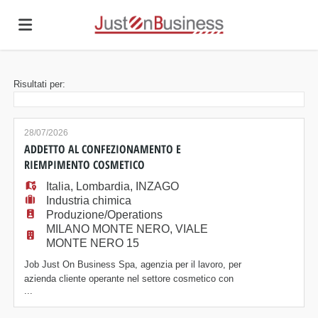
Home
Risultati per:
Offerte
28/07/2026
ADDETTO AL CONFEZIONAMENTO E
RIEMPIMENTO COSMETICO
di
Carica
Italia
,
Lombardia
,
INZAGO
Industria chimica
Produzione/Operations
lavoro
il
Login
MILANO MONTE NERO, VIALE
MONTE NERO 15
Job Just On Business Spa, agenzia per il lavoro, per
CV
azienda cliente operante nel settore cosmetico con
...
sede a Inzago (MI), ricerca: OPERAIO ADDETTO
AL CONFEZIONAMENTO E RIEMPIMENTO