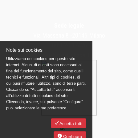
Sede legale
Via Massena 8 -20145 Milano
Tel: 02-317426
Note sui cookies
jobspa@jobspa.it
Utilizziamo dei cookies per questo sito
internet. Alcuni di questi sono necessari al
fine del funzionamento del sito, come quelli
tecnici e funzionali. Altri tipi di cookies, di
cui puoi rifiutare l’utilizzo, sono di terze parti.
Cliccando su “Accetta tutti” acconsenti
all’utilizzo di tutti i cookies del sito.
Cliccando, invece, sul pulsante “Configura”
puoi selezionare le tue preferenze.
Accetta tutti
Configura