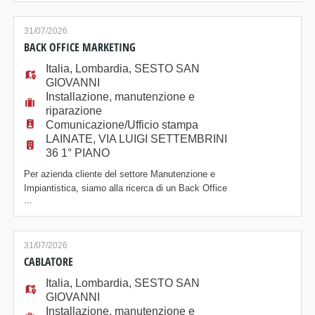
acquisizione fino alla messa in servizio dell'impianto. -
Sviluppare e coordinare la progettazione tecnica degli
impianti. - Interfacciarsi con clienti, fornitori e reparti
31/07/2026
produttivi. - Monitorare tempi
BACK OFFICE MARKETING
Italia
,
Lombardia
,
SESTO SAN
GIOVANNI
Installazione, manutenzione e
riparazione
Comunicazione/Ufficio stampa
LAINATE, VIA LUIGI SETTEMBRINI
36 1° PIANO
Per azienda cliente del settore Manutenzione e
Impiantistica, siamo alla ricerca di un Back Office
...
Marketing. La risorsa dovrà occuparsi di: - Utilizzare
e aggiornare le piattaforme e i portali aziendali interni
per l'allineamento e il lancio dei nuovi prodotti in arrivo
dalla Casa Madre. - Aggiornare, ottimizzare e
31/07/2026
mantenere il sito internet
CABLATORE
Italia
,
Lombardia
,
SESTO SAN
GIOVANNI
Installazione, manutenzione e