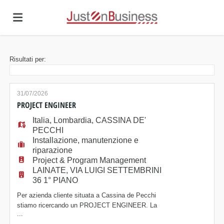
Home
Risultati per:
Offerte
31/07/2026
PROJECT ENGINEER
Italia
di
Carica
,
Lombardia
,
CASSINA DE'
PECCHI
Installazione, manutenzione e
riparazione
lavoro
il
Login
Project & Program Management
LAINATE, VIA LUIGI SETTEMBRINI
36 1° PIANO
CV
Per azienda cliente situata a Cassina de Pecchi
stiamo ricercando un PROJECT ENGINEER. La
...
risorsa si occuperà: - Gestire commesse dalla fase di