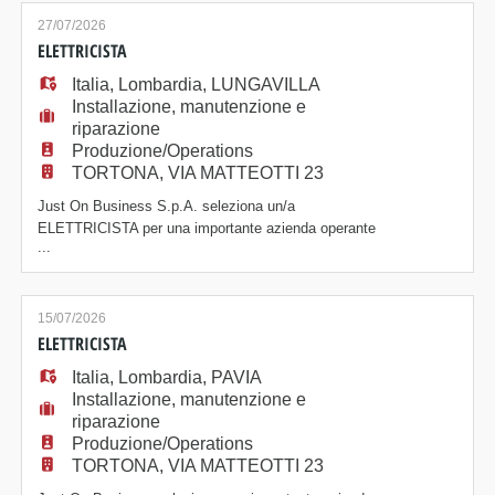
impianti idrico-sanitari e di condizionamento in ambito
industriale. Requisiti richiesti: - esperienza pregressa
27/07/2026
nella mansione nel settore dell'impianti
ELETTRICISTA
Italia
,
Lombardia
,
LUNGAVILLA
Installazione, manutenzione e
riparazione
Produzione/Operations
TORTONA, VIA MATTEOTTI 23
Just On Business S.p.A. seleziona un/a
ELETTRICISTA per una importante azienda operante
...
nel settore dell'impiantistica. La risorsa affiancherà
l'elettricista esperto nelle seguenti attività: - attività di
conduzione e manutenzione ordinaria/straordinaria su
impianti elettrici di bassa e media tensione; -
15/07/2026
manutenzione ordinaria e straordinaria
ELETTRICISTA
Italia
,
Lombardia
,
PAVIA
Installazione, manutenzione e
riparazione
Produzione/Operations
TORTONA, VIA MATTEOTTI 23