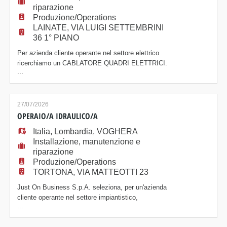
riparazione
Produzione/Operations
LAINATE, VIA LUIGI SETTEMBRINI
36 1° PIANO
Per azienda cliente operante nel settore elettrico
ricerchiamo un CABLATORE QUADRI ELETTRICI.
...
La risorsa dovrà occuparsi di: - Cablaggio di quadri
elettrici di bassa tensione - Utilizzo delle principali
attrezzature da officina - Collaborazione con il team
tecnico per garantire qualità ed efficienza nel lavoro
27/07/2026
Il candidato dovrà possedere l
OPERAIO/A IDRAULICO/A
Italia
,
Lombardia
,
VOGHERA
Installazione, manutenzione e
riparazione
Produzione/Operations
TORTONA, VIA MATTEOTTI 23
Just On Business S.p.A. seleziona, per un'azienda
cliente operante nel settore impiantistico,
...
un/a OPERAIO/A IDRAULICO/A. La figura si
occuperà dell'installazione e della manutenzione di