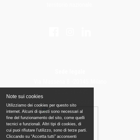
territorio nazionale.
Sede legale
Via Massena 8 -20145 Milano
Tel: 02-317426
Note sui cookies
jobspa@jobspa.it
Utilizziamo dei cookies per questo sito
internet. Alcuni di questi sono necessari al
fine del funzionamento del sito, come quelli
tecnici e funzionali. Altri tipi di cookies, di
cui puoi rifiutare l’utilizzo, sono di terze parti.
Cliccando su “Accetta tutti” acconsenti