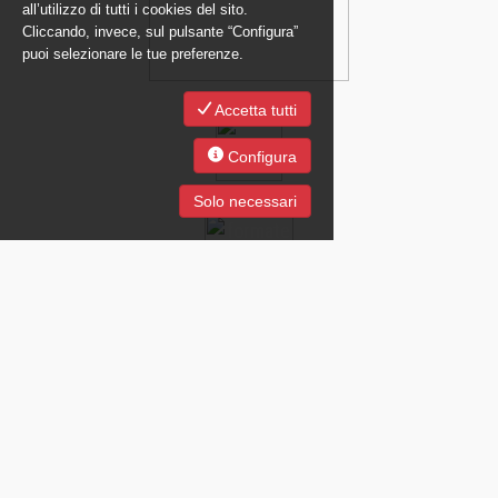
all’utilizzo di tutti i cookies del sito.
Cliccando, invece, sul pulsante “Configura”
puoi selezionare le tue preferenze.
Accetta tutti
Configura
Solo necessari
JOB Just On Business SpA - Società con Unico Socio soggetta a
direzione e coordinamento da parte di Groupe Crit S.A. - Parigi (FR)
Cap.Soc. €1.000.000 i.v. e P.IVA 05815251003 - C.C.I.A.A. Milano n°