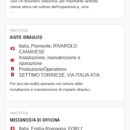
Just On Business seleziona, per importante azienda
cliente attiva nel settore dell'impiantistica, un/a
...
ELETTRICISTA. La risorsa si dovrà occupare delle
seguenti attività: - conduzione e manutenzione
ordinaria/straordinaria su impianti elettrici di bassa e
media tensione; - manutenzione ordinaria e
08/07/2026
straordinaria su linee distribuzione, impiant
AIUTO IDRAULICO
Italia
,
Piemonte
,
RIVAROLO
CANAVESE
Installazione, manutenzione e
riparazione
Produzione/Operations
SETTIMO TORINESE, VIA ITALIA 47/A
Per piccola realtà operante nel settore delle
installazioni e manutenzione di impianti idraulici,
...
ricerchiamo una risorsa che dopo un costante periodo
di affiancamento si occuperà di Montaggio,
manutenzione e riparazione di impianti di acqua calda,
vapore, riscaldamento e ventilazione Collegamento e
08/07/2026
messa in funzione di nuove macchine e impianti
MECCANICO/A DI OFFICINA
Italia
,
Emilia-Romagna
,
FORLI'