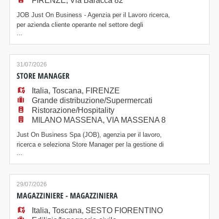
FIRENZE, Via Baracca 82
JOB Just On Business - Agenzia per il Lavoro ricerca,
per azienda cliente operante nel settore degli
...
accessori metallici per la moda, un/a Addetto/a alla
gestione di impianti PVD. Posizione La risorsa sarà
inserita all'interno del reparto produttivo e si occuperà
della conduzione e gestione degli impianti PVD
31/07/2026
(Physical Vapor Deposition), monit
STORE MANAGER
Italia
,
Toscana
,
FIRENZE
Grande distribuzione/Supermercati
Ristorazione/Hospitality
MILANO MASSENA, VIA MASSENA 8
Just On Business Spa (JOB), agenzia per il lavoro,
ricerca e seleziona Store Manager per la gestione di
...
corner sushi all'interno di supermercati nelle province
di Arezzo e Firenze. La persona inserita, dopo un
periodo di formazione iniziale, si occuperà di: -
Lavorazione del pesce e preparazione di sushi,
29/07/2026
sashimi e piatti correlati - Control
MAGAZZINIERE - MAGAZZINIERA
Italia
,
Toscana
,
SESTO FIORENTINO