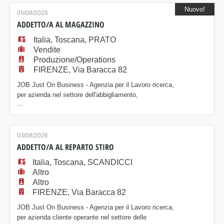
interventi di manutenzione ordinaria, straordinaria su
Nuovo!
impianti e macchinari di produzione. - Individuare e
05/08/2026
risolvere guasti meccanici, g
ADDETTO/A AL MAGAZZINO
Italia
,
Toscana
,
PRATO
Vendite
Produzione/Operations
FIRENZE, Via Baracca 82
JOB Just On Business - Agenzia per il Lavoro ricerca,
per azienda nel settore dell'abbigliamento,
...
un/a Addetto/a al Magazzino. Posizione Il candidato
sarà inserito nel team di magazzino e si occuperà in
particolare di: - Eseguire il picking degli articoli nel
magazzino campionario in modo accurato e
03/08/2026
tempestivo - Imballare gli articoli in co
ADDETTO/A AL REPARTO STIRO
Italia
,
Toscana
,
SCANDICCI
Altro
Altro
FIRENZE, Via Baracca 82
JOB Just On Business - Agenzia per il Lavoro ricerca,
per azienda cliente operante nel settore delle