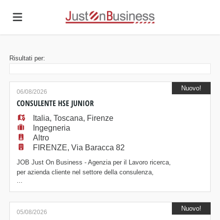
Home
Risultati per:
Offerte
Nuovo!
06/08/2026
CONSULENTE HSE JUNIOR
Italia
di
Carica
,
Toscana
,
Firenze
Ingegneria
Altro
FIRENZE, Via Baracca 82
lavoro
il
Login
JOB Just On Business - Agenzia per il Lavoro ricerca,
per azienda cliente nel settore della consulenza,
...
un/a Consulente HSE Junior. Posizione La risorsa
CV
selezionata si occuperà di attività trasversali: analisi e
ricerca di soluzioni innovative per le esigenze dei
Nuovo!
clienti, supporto nella gestione di progetti legati
05/08/2026