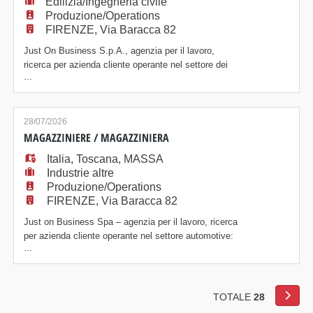
Edilizia/Ingegneria civile
Produzione/Operations
FIRENZE, Via Baracca 82
Just On Business S.p.A., agenzia per il lavoro,
ricerca per azienda cliente operante nel settore dei
...
serramenti: Addetto/a al magazzino La risorsa sarà
inserita all'interno del reparto logistico e si occuperà
di: - Gestione ed evasione degli ordini - Smistamento
della merce - Contatto con fornitori - Sistemazione
28/07/2026
della merce sui vari scaff
MAGAZZINIERE / MAGAZZINIERA
Italia
,
Toscana
,
MASSA
Industrie altre
Produzione/Operations
FIRENZE, Via Baracca 82
Just on Business Spa – agenzia per il lavoro, ricerca
per azienda cliente operante nel settore automotive:
...
Addetto/a al magazzino - Gestione del magazzino e
organizzazione dei ricambi - Preparazione ordini e
supporto alla vendita al banco - Carico/scarico merce
e controllo giacenze - Ricerca e identificazione dei
TOTALE
28
pezzi - Attività di accogli