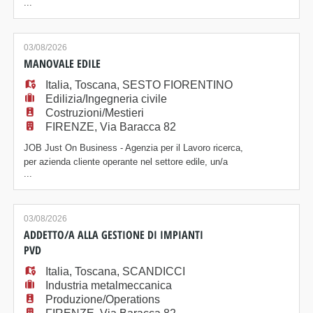
...
lavanderie industriali, un/a Addetto/a al reparto stiro.
Posizione Le risorse saranno inserite all'interno del
reparto stiro e si occuperanno di: - Piegatura degli
indumenti; - Posizionamento dei capi sui mangani per
03/08/2026
lo stiro; - Controllo qual
MANOVALE EDILE
Italia
,
Toscana
,
SESTO FIORENTINO
Edilizia/Ingegneria civile
Costruzioni/Mestieri
FIRENZE, Via Baracca 82
JOB Just On Business - Agenzia per il Lavoro ricerca,
per azienda cliente operante nel settore edile, un/a
...
Manovale Edile. Posizione Le risorse saranno
inserite all'interno della squadra operativa e si
occuperanno di: - Supportare le attività di costruzione
e ristrutturazione; - Collaborare con il capomastro e
03/08/2026
con il resto del team; - Utilizz
ADDETTO/A ALLA GESTIONE DI IMPIANTI
PVD
Italia
,
Toscana
,
SCANDICCI
Industria metalmeccanica
Produzione/Operations