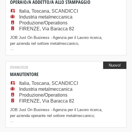
all'ingegneria chimica e ambi
OPERAIO/A ADDETTO/A ALLO STAMPAGGIO
Italia
,
Toscana
,
SCANDICCI
Industria metalmeccanica
Produzione/Operations
FIRENZE, Via Baracca 82
JOB Just On Business - Agenzia per il Lavoro ricerca,
per azienda nel settore metalmeccanico,
...
un/a Operaio/a Addetto/a allo Stampaggio. Posizione
La risorsa selezionata verrà inserita all'interno del
reparto produttivo e si occuperà dei bilancieri, nello
Nuovo!
specifico: - Verifica correttezza dello stampo e la
05/08/2026
compatibilità dello stesso col m
MANUTENTORE
Italia
,
Toscana
,
SCANDICCI
Industria metalmeccanica
Produzione/Operations
FIRENZE, Via Baracca 82
JOB Just On Business - Agenzia per il Lavoro ricerca,
per azienda operante nel settore metalmeccanico,
...
un/a Manutentore. Posizione: La risorsa sarà inserita
nel team produttivo e si occuperà di: - Eseguire