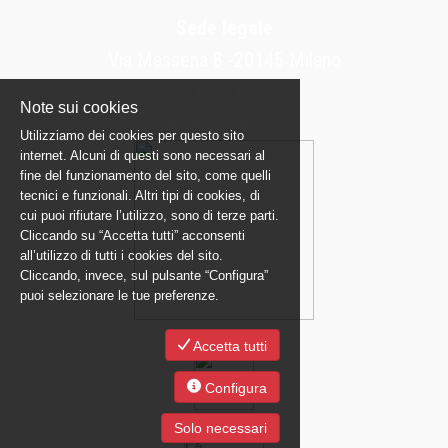
Sede legale
Via Massena 8 -20145 Milano
Tel: 02-317426
Note sui cookies
jobspa@jobspa.it
Utilizziamo dei cookies per questo sito
internet. Alcuni di questi sono necessari al
fine del funzionamento del sito, come quelli
tecnici e funzionali. Altri tipi di cookies, di
cui puoi rifiutare l’utilizzo, sono di terze parti.
Cliccando su “Accetta tutti” acconsenti
all’utilizzo di tutti i cookies del sito.
Cliccando, invece, sul pulsante “Configura”
puoi selezionare le tue preferenze.
Accetta tutti
Configura
Solo necessari