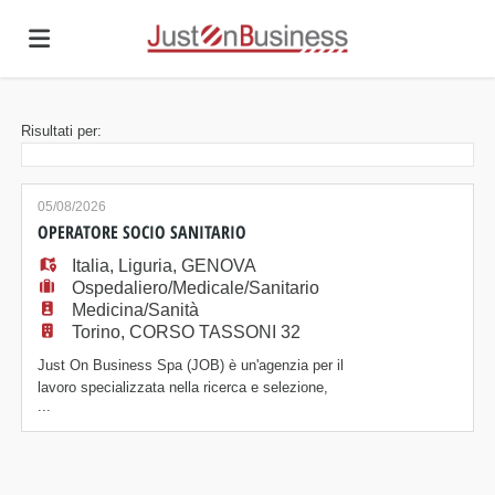
Home
Risultati per:
Offerte
05/08/2026
OPERATORE SOCIO SANITARIO
Italia
di
Carica
,
Liguria
,
GENOVA
Ospedaliero/Medicale/Sanitario
Medicina/Sanità
Torino, CORSO TASSONI 32
lavoro
il
Login
Just On Business Spa (JOB) è un'agenzia per il
lavoro specializzata nella ricerca e selezione,
...
amministrazione e formazione del personale, presente
CV
sul mercato da oltre vent'anni. Stiamo ricercando OSS
per una RSA con sede a Genova (zona Castelletto).
La risorsa selezionata opererà all'interno di una