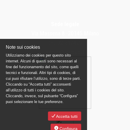
Sede legale
Via Massena 8 -20145 Milano
Tel: 02-317426
Note sui cookies
jobspa@jobspa.it
Utilizziamo dei cookies per questo sito
internet. Alcuni di questi sono necessari al
fine del funzionamento del sito, come quelli
tecnici e funzionali. Altri tipi di cookies, di
cui puoi rifiutare l’utilizzo, sono di terze parti.
Cliccando su “Accetta tutti” acconsenti
all’utilizzo di tutti i cookies del sito.
Cliccando, invece, sul pulsante “Configura”
puoi selezionare le tue preferenze.
Accetta tutti
Configura