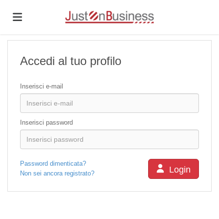
Home
Accedi al tuo profilo
Offerte
Inserisci e-mail
di
Carica
Inserisci password
lavoro
il
Login
Password dimenticata?
Login
Non sei ancora registrato?
CV